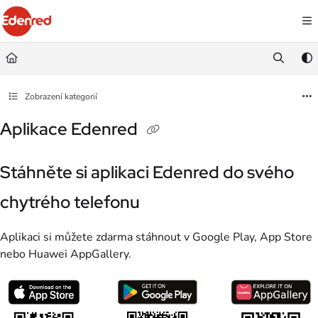
Documentation Index
Fetch the complete documentation index at:
https://podpora.edenred.cz/llms.
Use this file to discover all available pages before exploring further.
Zobrazení kategorií
Aplikace Edenred
Stáhněte si aplikaci Edenred do svého
chytrého telefonu
Aplikaci si můžete zdarma stáhnout v Google Play, App Store
nebo Huawei AppGallery.