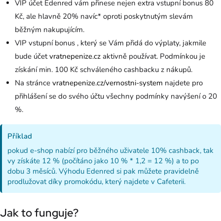
VIP účet Edenred vám přinese nejen extra vstupní bonus 80
Kč, ale hlavně 20% navíc* oproti poskytnutým slevám
běžným nakupujícím.
VIP vstupní bonus , který se Vám přidá do výplaty, jakmile
bude účet
vratnepenize.cz
aktivně používat. Podmínkou je
získání min. 100 Kč schváleného cashbacku z nákupů.
Na stránce
vratnepenize.cz/vernostni-system
najdete pro
přihlášení se do svého účtu všechny podmínky navýšení o 20
%.
Příklad
pokud e-shop nabízí pro běžného uživatele 10% cashback, tak
vy získáte 12 % (počítáno jako 10 % * 1,2 = 12 %) a to po
dobu 3 měsíců. Výhodu Edenred si pak můžete pravidelně
prodlužovat díky promokódu, který najdete v Cafeterii.
Jak to funguje?