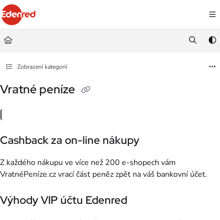
Documentation Index
Fetch the complete documentation index at:
https://podpora.edenred.cz/llms.
Use this file to discover all available pages before exploring further.
Zobrazení kategorií
Vratné peníze
Cashback za on-line nákupy
Z každého nákupu ve více než 200 e-shopech vám
VratnéPeníze.cz vrací část peněz zpět na váš bankovní účet.
Výhody VIP účtu Edenred