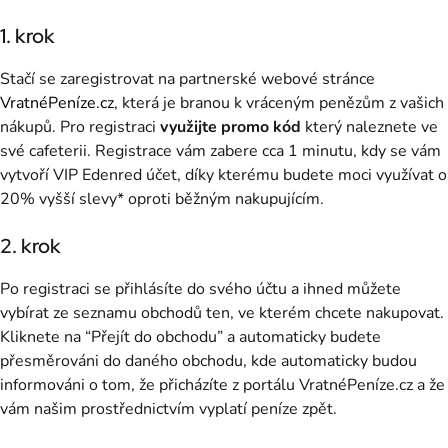
1. krok
Stačí se zaregistrovat na partnerské webové stránce
VratnéPeníze.cz
, která je branou k vráceným penězům z vašich
nákupů. Pro registraci
využijte promo kód
který naleznete ve
své cafeterii. Registrace vám zabere cca 1 minutu, kdy se vám
vytvoří VIP Edenred účet, díky kterému budete moci využívat o
20% vyšší slevy* oproti běžným nakupujícím.
2. krok
Po registraci se přihlásíte do svého účtu a ihned můžete
vybírat ze seznamu obchodů ten, ve kterém chcete nakupovat.
Kliknete na “Přejít do obchodu” a automaticky budete
přesměrováni do daného obchodu, kde automaticky budou
informováni o tom, že přicházíte z portálu VratnéPeníze.cz a že
vám našim prostřednictvím vyplatí peníze zpět.