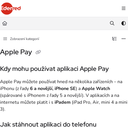
Documentation Index
Fetch the complete documentation index at:
https://podpora.edenred.cz/llms.
Use this file to discover all available pages before exploring further.
Zobrazení kategorií
Apple Pay
Kdy mohu používat aplikaci Apple Pay
Apple Pay můžete používat hned na několika zařízeních – na
iPhonu (z řady
6 a novější, iPhone SE
) a
Apple Watch
(spárované s iPhonem z řady 5 a novější). V aplikacích a na
internetu můžete platit i s
iPadem
(iPad Pro, Air, mini 4 a mini
3).
Jak stáhnout aplikaci do telefonu