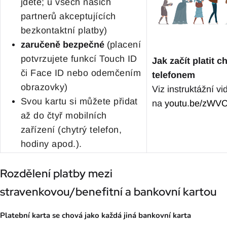
jdete; u všech našich
partnerů akceptujících
bezkontaktní platby)
zaručeně
bezpečné
(
placení
potvrzujete funkcí Touch ID
Jak začít platit 
či Face ID nebo odemčením
telefonem
obrazovky)
Viz instruktážní vi
Svou kartu si můžete přidat
na
youtu.be/zWVC
až do čtyř mobilních
zařízení (chytrý telefon,
hodiny apod.).
Rozdělení platby mezi
stravenkovou/benefitní a bankovní kartou
Platební karta se chová jako každá jiná bankovní karta