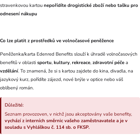
stravenkovou kartou
nepořídíte drogistické zboží nebo tašku pro
odnesení nákupu
Co lze platit z prostředků ve volnočasové peněžence
Peněženka/karta Edenred Benefits slouží k úhradě volnočasových
benefitů v oblasti
sportu
,
kultury
,
rekreace
,
zdravotní
péče
a
vzdělání
. To znamená, že si s kartou zajdete do kina, divadla, na
jazykový kurz, pořídíte zájezd, nové brýle v optice nebo váš
oblíbený román.
Důležité:
Seznam provozoven, v nichž jsou akceptovány vaše benefity,
vychází z interních směrnic vašeho zaměstnavatele a je v
souladu s Vyhláškou č. 114 sb. o FKSP.