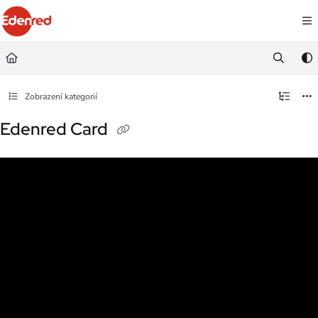
Documentation Index
Fetch the complete documentation index at:
https://podpora.edenred.cz/llms.
Use this file to discover all available pages before exploring further.
Zobrazení kategorií
Edenred Card