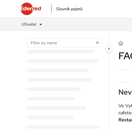
Documentation Index
Slovník pojmů
Fetch the complete documentation index at:
https://podpora.edenred.cz/l
Uživatel
Use this file to discover all available pages before exploring further.
FA
Neví
Ve Vy
cafete
Resta