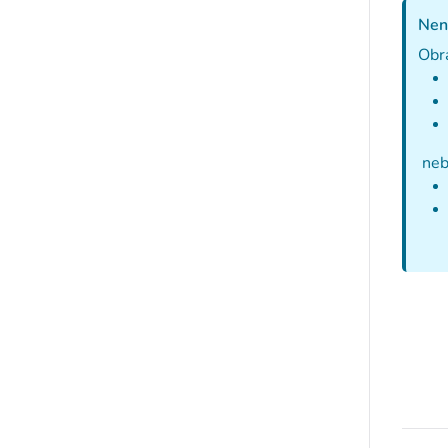
Nena
Obra
neb