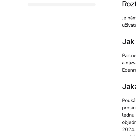
Rozt
Je nám
uživat
Jak 
Partn
a názv
Edenre
Jaká
Poukáz
prosin
lednu 
objedn
2024. 