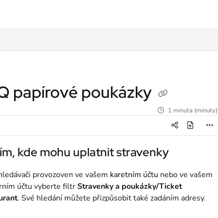
lms.txt
Q papírové poukázky
1 minuta (minuty)
m, kde mohu uplatnit stravenky
hledávači provozoven ve vašem
karetním účtu
nebo ve vašem
rním účtu vyberte filtr
Stravenky a poukázky/Ticket
urant
. Své hledání můžete přizpůsobit také zadáním adresy.