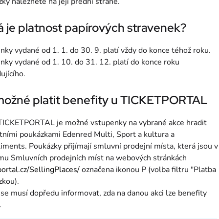
ky naleznete na její přední straně.
 je platnost papírových stravenek?
nky vydané od 1. 1. do 30. 9. platí vždy do konce téhož roku.
nky vydané od 1. 10. do 31. 12. platí do konce roku
ujícího.
možné platit benefity u TICKETPORTAL
 TICKETPORTAL je možné vstupenky na vybrané akce hradit
tními poukázkami Edenred Multi, Sport a kultura a
ments. Poukázky přijímají smluvní prodejní místa, která jsou v
mu Smluvních prodejních míst na webových stránkách
portal.cz/SellingPlaces/
označena ikonou P (volba filtru "Platba
kou).
 se musí dopředu informovat, zda na danou akci lze benefity
.