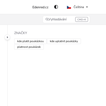
Edenred.cz
Čeština
Vyhledávání
CMD+K
Press CMD+K to open search
ZNAČKY
kde platit poukázkou
kde uplatnit poukázky
platnost poukázek