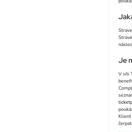
poukáz
Jaká
Strave
Strave
násled
Je 
V síti
benefi
Compli
sezna
ticket
poukáz
Klient
čerpat