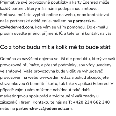
Přijímat ve své provozovně poukázky a karty Edenred může
každý partner, který má s námi podepsanou smlouvu.
Smlouvu můžete vyplnit online na webu, nebo kontaktovat
naše partnerské oddělení e-mailem na
partnerske-
cz@edenred.com
, kde vám se vším pomohou. Do e-mailu
prosím uveďte jméno, příjmení, IČ a telefonní kontakt na vás.
Co z toho budu mít a kolik mě to bude stát
Odměna za navýšení objemu se liší dle produktu, který ve vaší
provozovně přijímáte, a přesné podmínky jsou vždy uvedeny
ve smlouvě. Vaše provozovna bude vidět ve vyhledávači
provozoven na webu www.edenred.cz a pokud akceptujete
stravenkovou či benefitní kartu, tak také v aplikaci Edenred. V
případě zájmu vám můžeme nabídnout také další
marketingovou spolupráci a zviditelnění vaší značky u
zákazníků i firem. Kontaktujte nás na
T: +420 234 662 340
nebo na
partnerske-cz@edenred.com
.