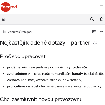
Documentation Index
Fetch the complete documentation index at:
https://podpora.edenred.cz/llms.
Use this file to discover all available pages before exploring further.
Zobrazení kategorií
Nejčastěji kladené dotazy – partner
Proč spolupracovat
přidáme vás
mezi partnery
do našich vyhledávačů
zviditelníme
vás
přes naše komunikační kanály
(sociální sítě,
webovou aplikaci, webové stránky, newslettery)
proplatíme
vám uskutečněné transakce a zaslané poukázky
Chci zasmluvnit novou provozovnu