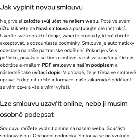
Jak vyplnit novou smlouvu
Nejprve si
založte svůj účet na našem webu
. Poté ve svém
účtu klikněte na
Nová smlouva
a postupujte dle instrukcí.
Uveďte své kontaktní údaje, vyberte produkty, které chcete
akceptovat, a odsouhlaste podmínky. Smlouva je automaticky
odeslána na naše partnerské oddělení. Pokud je vše v
pořádku, považuje se tímto smluvní vztah za uzavřený. Od nás
obdržíte e-mailem
PDF smlouvy s naším podpisem
a
následně také u
vítací dopis
. V případě, že je třeba ve smlouvě
upravit či doplnit určité informace, naše zákaznické oddělení
se vám ozve a vše s vámi vyřeší.
Lze smlouvu uzavřít online, nebo ji musím
osobně podepsat
Smlouvu můžete vyplnit online na našem webu. Součástí
smlouvy jsou i Obchodní podmínky. Smlouva se po vyplnění