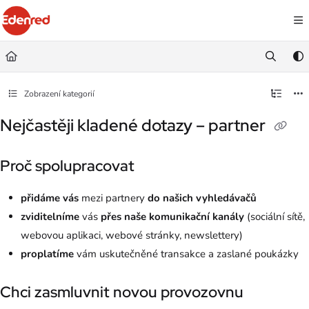
Documentation Index
Fetch the complete documentation index at:
https://podpora.edenred.cz/llms.
Use this file to discover all available pages before exploring further.
Zobrazení kategorií
Nejčastěji kladené dotazy – partner
Proč spolupracovat
přidáme vás
mezi partnery
do našich vyhledávačů
zviditelníme
vás
přes naše komunikační kanály
(sociální sítě,
webovou aplikaci, webové stránky, newslettery)
proplatíme
vám uskutečněné transakce a zaslané poukázky
Chci zasmluvnit novou provozovnu