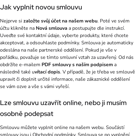
Jak vyplnit novou smlouvu
Nejprve si
založte svůj účet na našem webu
. Poté ve svém
účtu klikněte na
Nová smlouva
a postupujte dle instrukcí.
Uveďte své kontaktní údaje, vyberte produkty, které chcete
akceptovat, a odsouhlaste podmínky. Smlouva je automaticky
odeslána na naše partnerské oddělení. Pokud je vše v
pořádku, považuje se tímto smluvní vztah za uzavřený. Od nás
obdržíte e-mailem
PDF smlouvy s naším podpisem
a
následně také u
vítací dopis
. V případě, že je třeba ve smlouvě
upravit či doplnit určité informace, naše zákaznické oddělení
se vám ozve a vše s vámi vyřeší.
Lze smlouvu uzavřít online, nebo ji musím
osobně podepsat
Smlouvu můžete vyplnit online na našem webu. Součástí
smlouvy jsou i Obchodní podmínky. Smlouva se po vyplnění