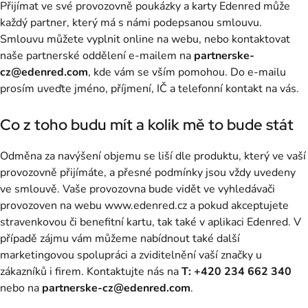
Přijímat ve své provozovně poukázky a karty Edenred může
každý partner, který má s námi podepsanou smlouvu.
Smlouvu můžete vyplnit online na webu, nebo kontaktovat
naše partnerské oddělení e-mailem na
partnerske-
cz@edenred.com
, kde vám se vším pomohou. Do e-mailu
prosím uveďte jméno, příjmení, IČ a telefonní kontakt na vás.
Co z toho budu mít a kolik mě to bude stát
Odměna za navýšení objemu se liší dle produktu, který ve vaší
provozovně přijímáte, a přesné podmínky jsou vždy uvedeny
ve smlouvě. Vaše provozovna bude vidět ve vyhledávači
provozoven na webu www.edenred.cz a pokud akceptujete
stravenkovou či benefitní kartu, tak také v aplikaci Edenred. V
případě zájmu vám můžeme nabídnout také další
marketingovou spolupráci a zviditelnění vaší značky u
zákazníků i firem. Kontaktujte nás na
T: +420 234 662 340
nebo na
partnerske-cz@edenred.com
.