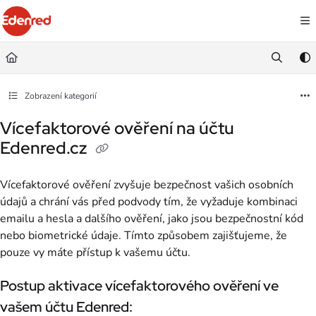
Documentation Index
Fetch the complete documentation index at:
https://podpora.edenred.cz/llms.
Use this file to discover all available pages before exploring further.
Zobrazení kategorií
Vícefaktorové ověření na účtu
Edenred.cz
Vícefaktorové ověření zvyšuje bezpečnost vašich osobních
údajů a chrání vás před podvody tím, že vyžaduje kombinaci
emailu a hesla a dalšího ověření, jako jsou bezpečnostní kód
nebo biometrické údaje. Tímto způsobem zajišťujeme, že
pouze vy máte přístup k vašemu účtu.
Postup aktivace vícefaktorového ověření ve
vašem účtu Edenred: